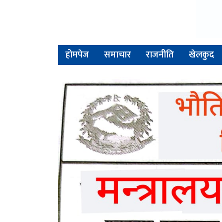
होमपेज
समाचार
राजनीति
खेलकुद