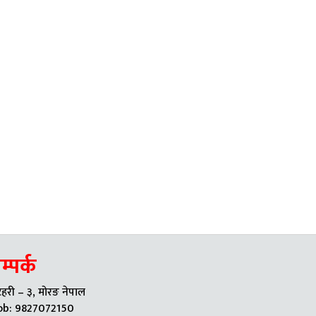
म्पर्क
हरी – ३, मोरङ नेपाल
b: 9827072150