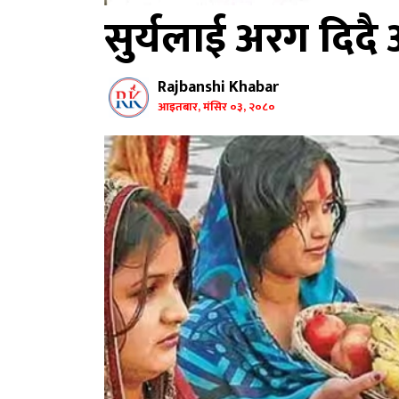
सुर्यलाई अरग दिद
Rajbanshi Khabar
आइतबार, मंसिर ०३, २०८०