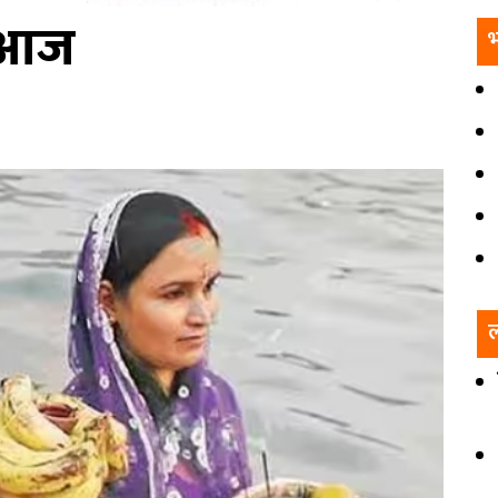
ै आज
भ
ल