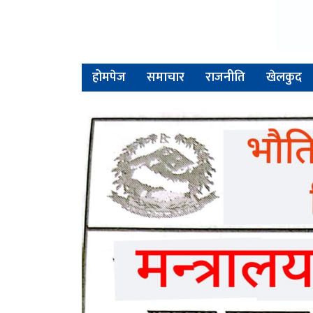
होमपेज
समाचार
राजनीति
खेलकुद