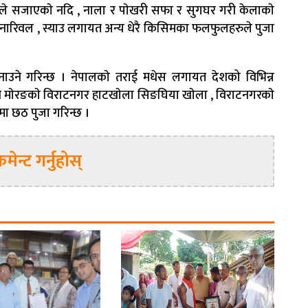
े सजाएकाे नदि , नाला र पाेखरी सफा र सुगघर गरी केलाकाे
 , नारिवल , स्याउ लगायत अन्य धेरै किसिमका फलफुलहरुले पुजा
ाउने गरिन्छ । नेपालकाे तराई मधेस लगायत देशको विभिन्न
्तै माेरङकाे विराटनगर हाटखाेला सिङघिया खाेला , विराटनगरकाे
मा छठ पुजा गरिन्छ ।
मेन्ट गर्नुहोस्